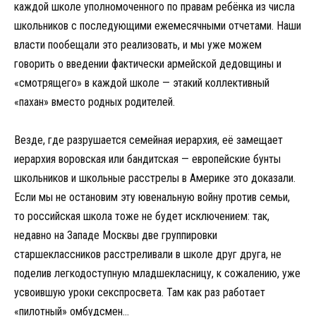
каждой школе уполномоченного по правам ребёнка из числа
школьников с последующими ежемесячными отчетами. Наши
власти пообещали это реализовать, и мы уже можем
говорить о введении фактически армейской дедовщины и
«смотрящего» в каждой школе — этакий коллективный
«пахан» вместо родных родителей.
Везде, где разрушается семейная иерархия, её замещает
иерархия воровская или бандитская — европейские бунты
школьников и школьные расстрелы в Америке это доказали.
Если мы не остановим эту ювенальную войну против семьи,
то российская школа тоже не будет исключением: так,
недавно на Западе Москвы две группировки
старшеклассников расстреливали в школе друг друга, не
поделив легкодоступную младшекласницу, к сожалению, уже
усвоившую уроки секспросвета. Там как раз работает
«пилотный» омбудсмен…