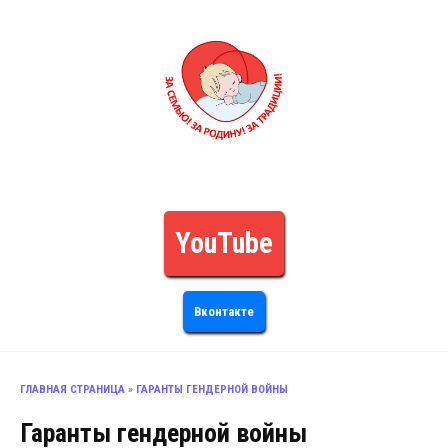
Перейти
к
содержанию
РОДИТЕЛЬСКИЙОТПОР.РФ
За Семью! За Родину! За Традиции!
YouTube
Вконтакте
ГЛАВНАЯ СТРАНИЦА
»
ГАРАНТЫ ГЕНДЕРНОЙ ВОЙНЫ
Гаранты гендерной войны