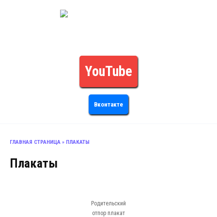
Перейти
к
РОДИТЕЛЬСКИЙОТПОР.РФ
содержанию
За Семью! За Родину! За Традиции!
YouTube
Вконтакте
ГЛАВНАЯ СТРАНИЦА
»
ПЛАКАТЫ
Плакаты
Родительский
отпор плакат