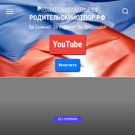
Перейти
к
РОДИТЕЛЬСКИЙОТПОР.РФ
содержанию
За Семью! За Родину! За Традиции!
YouTube
Вконтакте
БЕЗ РУБРИКИ